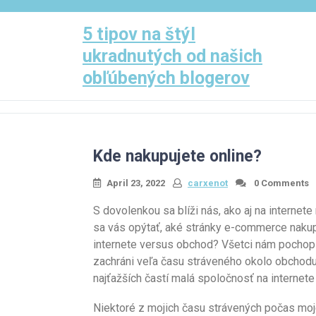
Skip
to
5 tipov na štýl
content
ukradnutých od našich
obľúbených blogerov
Kde nakupujete online?
April 23, 2022
carxenot
0 Comments
S dovolenkou sa blíži nás, ako aj na interne
sa vás opýtať, aké stránky e-commerce nakup
internete versus obchod? Všetci nám pochopi
zachráni veľa času stráveného okolo obchodu,
najťažších častí malá spoločnosť na internete j
Niektoré z mojich času strávených počas moj