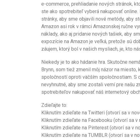
e-commerce, prehliadanie nových stránok, kt
ste ako spotrebiteľ vyberá nakupovať online.
stránky, aby sme objavili nové metódy, aby st
Amazon asi rok v rámci Amazonskej ručne vyr
náklady, ako aj pridanie nových tašiek, aby sme
expozície na Amazon je veľká, pretože sú d
záujem, ktorý bol v našich mysliach, je, kto
Niekedy je to ako hádanie hra. Skutočne ne
Brynn, som tiež zmenil môj názor na miesto,
spoločností oproti väčším spoločnostiam. S 
nevyhnutné, aby sme zostali verní pre našu z
spotrebiteľov nakupovať náš internetový obc
Zdieľajte to:
Kliknutím zdieľate na Twitteri (otvorí sa v n
Kliknutím zdieľate na Facebooku (otvorí sa 
Kliknutím zdieľate na Pinterest (otvorí sa v 
Kliknutím zdieľate na TUMBLR (otvorí sa v n