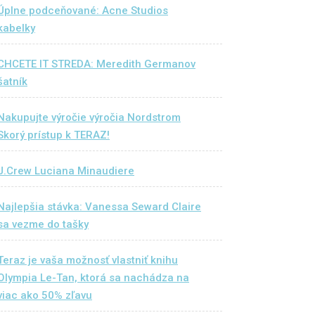
Úplne podceňované: Acne Studios
kabelky
CHCETE IT STREDA: Meredith Germanov
šatník
Nakupujte výročie výročia Nordstrom
Skorý prístup k TERAZ!
J.Crew Luciana Minaudiere
Najlepšia stávka: Vanessa Seward Claire
sa vezme do tašky
Teraz je vaša možnosť vlastniť knihu
Olympia Le-Tan, ktorá sa nachádza na
viac ako 50% zľavu