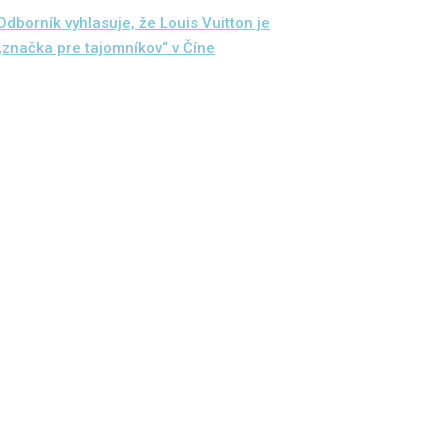
Odborník vyhlasuje, že Louis Vuitton je
„značka pre tajomníkov“ v Číne