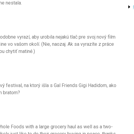
ne nestala.
odobne vyrazí, aby urobila nejakú tlač pre svoj nový film
ne vo vašom okolí. (Nie, naozaj. Ak sa vyrazíte z práce
 chytiť matiné.)
vý festival, na ktorý išla s Gal Friends Gigi Hadidom, ako
om bratom?
 whole Foods with a large grocery haul as well as a two-
ly just like to do their grocery buying in peace, thanks.