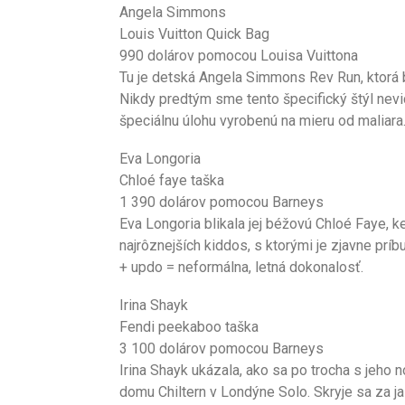
Angela Simmons
Louis Vuitton Quick Bag
990 dolárov pomocou Louisa Vuittona
Tu je detská Angela Simmons Rev Run, ktorá bl
Nikdy predtým sme tento špecifický štýl nevid
špeciálnu úlohu vyrobenú na mieru od maliara
Eva Longoria
Chloé faye taška
1 390 dolárov pomocou Barneys
Eva Longoria blikala jej béžovú Chloé Faye, k
najrôznejších kiddos, s ktorými je zjavne prí
+ updo = neformálna, letná dokonalosť.
Irina Shayk
Fendi peekaboo taška
3 100 dolárov pomocou Barneys
Irina Shayk ukázala, ako sa po trocha s je
domu Chiltern v Londýne Solo. Skryje sa za 