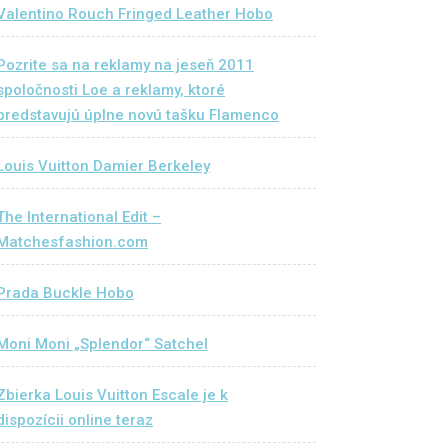
Valentino Rouch Fringed Leather Hobo
Pozrite sa na reklamy na jeseň 2011
spoločnosti Loe a reklamy, ktoré
predstavujú úplne novú tašku Flamenco
Louis Vuitton Damier Berkeley
The International Edit –
Matchesfashion.com
Prada Buckle Hobo
Moni Moni „Splendor“ Satchel
Zbierka Louis Vuitton Escale je k
dispozícii online teraz