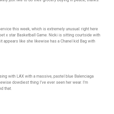
ervice this week, which is extremely unusual. right here
bet x star Basketball Game. Nicki is sitting courtside with
 it appears like she likewise has a Chanel kid Bag with
uising with LAX with a massive, pastel blue Balenciaga
likewise dowdiest thing I’ve ever seen her wear. I’m
d that.