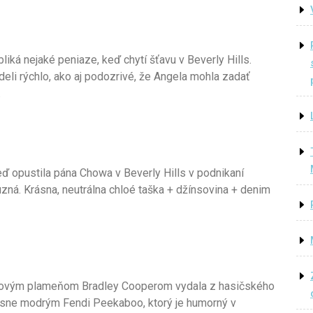
iká nejaké peniaze, keď chytí šťavu v Beverly Hills.
eli rýchlo, ako aj podozrivé, že Angela mohla zadať
.
eď opustila pána Chowa v Beverly Hills v podnikaní
buzná. Krásna, neutrálna chloé taška + džínsovina + denim
ho novým plameňom Bradley Cooperom vydala z hasičského
jasne modrým Fendi Peekaboo, ktorý je humorný v