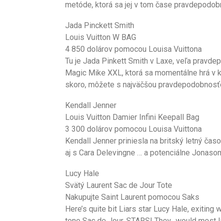
metóde, ktorá sa jej v tom čase pravdepodob
Jada Pinckett Smith
Louis Vuitton W BAG
4 850 dolárov pomocou Louisa Vuittona
Tu je Jada Pinkett Smith v Laxe, veľa pravdep
Magic Mike XXL, ktorá sa momentálne hrá v ki
skoro, môžete s najväčšou pravdepodobnosťou
Kendall Jenner
Louis Vuitton Damier Infini Keepall Bag
3 300 dolárov pomocou Louisa Vuittona
Kendall Jenner priniesla na britský letný časo
aj s Cara Delevingne … a potenciálne Jonas
Lucy Hale
Svätý Laurent Sac de Jour Tote
Nakupujte Saint Laurent pomocou Saks
Here’s quite bit Liars star Lucy Hale, exiting
tone Sac de Jour. STARS! They…would most like