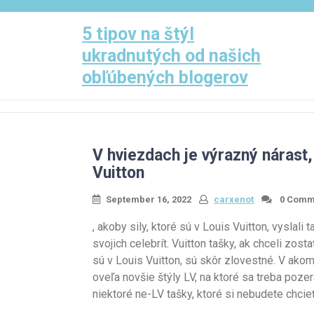
Skip
to
5 tipov na štýl
content
ukradnutých od našich
obľúbených blogerov
V hviezdach je výrazný nárast,
Vuitton
September 16, 2022
carxenot
0 Comm
, akoby sily, ktoré sú v Louis Vuitton, vyslali
svojich celebrít. Vuitton tašky, ak chceli zost
sú v Louis Vuitton, sú skôr zlovestné. V ako
oveľa novšie štýly LV, na ktoré sa treba poz
niektoré ne-LV tašky, ktoré si nebudete chcieť