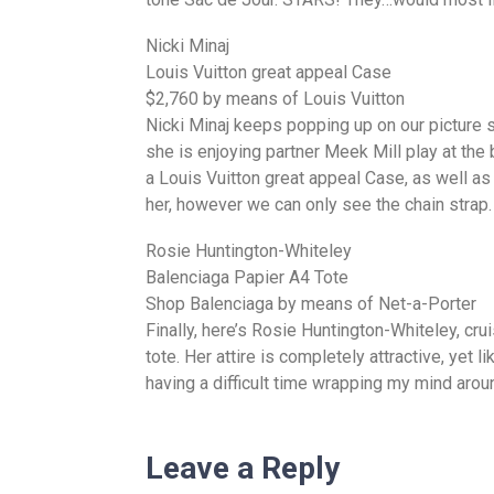
Nicki Minaj
Louis Vuitton great appeal Case
$2,760 by means of Louis Vuitton
Nicki Minaj keeps popping up on our picture s
she is enjoying partner Meek Mill play at the 
a Louis Vuitton great appeal Case, as well as
her, however we can only see the chain strap.
Rosie Huntington-Whiteley
Balenciaga Papier A4 Tote
Shop Balenciaga by means of Net-a-Porter
Finally, here’s Rosie Huntington-Whiteley, cr
tote. Her attire is completely attractive, yet 
having a difficult time wrapping my mind aroun
Leave a Reply