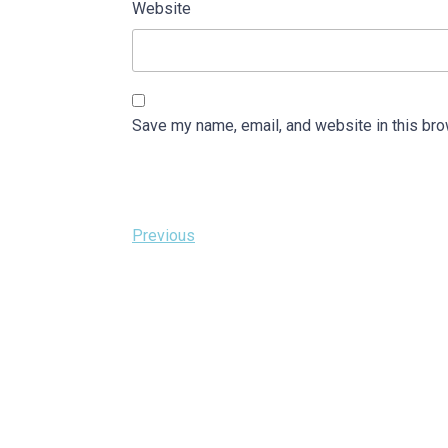
Website
Save my name, email, and website in this bro
Post
Previous
Previous
Post
navigation