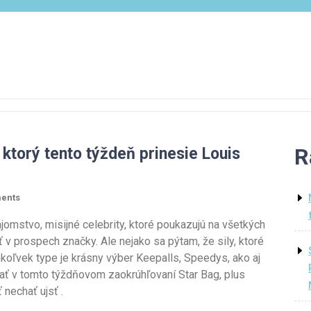
R
 ktorý tento týždeň prinesie Louis
ents
 tajomstvo, misijné celebrity, ktoré poukazujú na všetkých
ať v prospech značky. Ale nejako sa pýtam, že sily, ktoré
mkoľvek type je krásny výber Keepalls, Speedys, ako aj
erať v tomto týždňovom zaokrúhľovaní Star Bag, plus
 nechať ujsť .